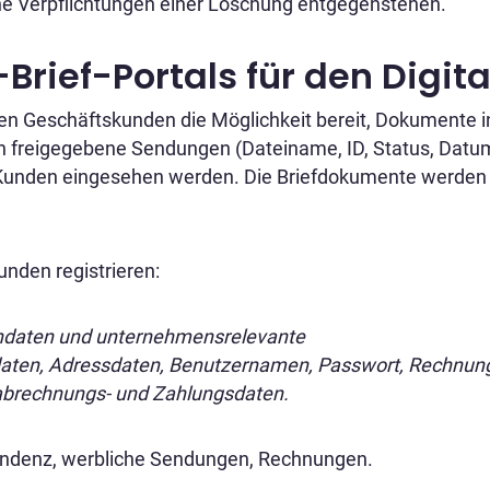
iche Verpflichtungen einer Löschung entgegenstehen.
Brief-Portals für den Digit
eren Geschäftskunden die Möglichkeit bereit, Dokumente i
ion freigegebene Sendungen (Dateiname, ID, Status, Datum
den eingesehen werden. Die Briefdokumente werden dann
nden registrieren:
endaten und unternehmensrelevante
en, Adressdaten, Benutzernamen, Passwort, Rechnungsd
abrechnungs- und Zahlungsdaten.
ondenz, werbliche Sendungen, Rechnungen.