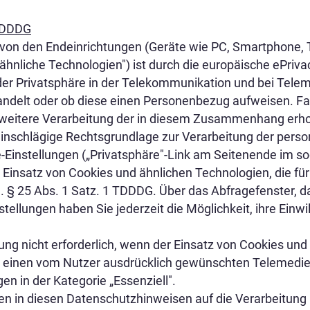
 TDDDG
 von den Endeinrichtungen (Geräte wie PC, Smartphone, Ta
hnliche Technologien") ist durch die europäische ePriva
r Privatsphäre in der Telekommunikation und bei Telem
andelt oder ob diese einen Personenbezug aufweisen. Fa
die weitere Verarbeitung der in diesem Zusammenhang e
 einschlägige Rechtsgrundlage zur Verarbeitung der pers
Einstellungen („Privatsphäre"-Link am Seitenende im sog
 Einsatz von Cookies und ähnlichen Technologien, die f
em. § 25 Abs. 1 Satz. 1 TDDDG. Über das Abfragefenster,
ellungen haben Sie jederzeit die Möglichkeit, ihre Einwill
ung nicht erforderlich, wenn der Einsatz von Cookies und
es einen vom Nutzer ausdrücklich gewünschten Telemedien
en in der Kategorie „Essenziell".
aben in diesen Datenschutzhinweisen auf die Verarbeit